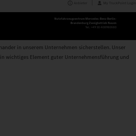
Anbieter
My TruckPoint Login
Nutzfahrzeugzentrum Mercedes‑Benz Berlin-
Brandenburg Zweigbetrieb Nauen
Tel.:
+49 30 408980680
einander in unserem Unternehmen sicherstellen. Unser
 ein wichtiges Element guter Unternehmensführung und