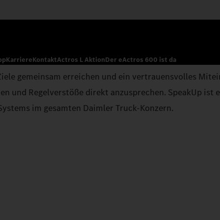
op
Karriere
Kontakt
Actros L Aktion
Der eActros 600 ist da
e Ziele gemeinsam erreichen und ein vertrauensvolles Mit
ten und Regelverstöße direkt anzusprechen. SpeakUp ist
Systems im gesamten Daimler Truck-Konzern.