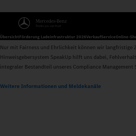
Übersicht
Förderung Ladeinfrastruktur 2026
Verkauf
Service
Online-Sh
Nur mit Fairness und Ehrlichkeit können wir langfristig
Hinweisgebersystem SpeakUp hilft uns dabei, Fehlverhal
integraler Bestandteil unseres Compliance Management 
Weitere Informationen und Meldekanäle