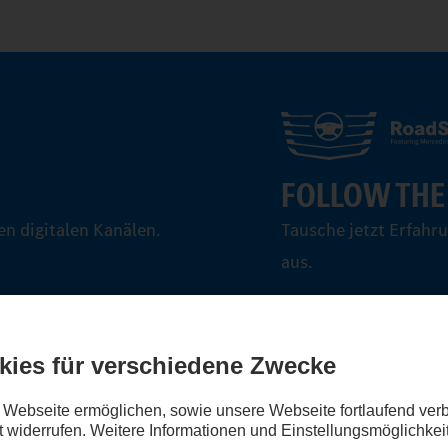
FOLLOW THE
n digitalen Kanälen.
Tausche jetzt Erfahr
aus.
Steig ein